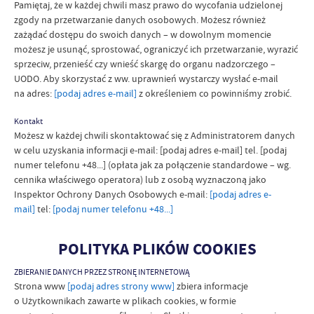
Pamiętaj, że w każdej chwili masz prawo do wycofania udzielonej
zgody na przetwarzanie danych osobowych. Możesz również
zażądać dostępu do swoich danych – w dowolnym momencie
możesz je usunąć, sprostować, ograniczyć ich przetwarzanie, wyrazić
sprzeciw, przenieść czy wnieść skargę do organu nadzorczego –
UODO. Aby skorzystać z ww. uprawnień wystarczy wysłać e-mail
na adres:
[podaj adres e-mail]
z określeniem co powinniśmy zrobić.
Kontakt
Możesz w każdej chwili skontaktować się z Administratorem danych
w celu uzyskania informacji e-mail: [podaj adres e-mail] tel. [podaj
numer telefonu +48...] (opłata jak za połączenie standardowe – wg.
cennika właściwego operatora) lub z osobą wyznaczoną jako
Inspektor Ochrony Danych Osobowych e-mail:
[podaj adres e-
mail]
tel:
[podaj numer telefonu +48...]
POLITYKA PLIKÓW COOKIES
ZBIERANIE DANYCH PRZEZ STRONĘ INTERNETOWĄ
Strona www
[podaj adres strony www]
zbiera informacje
o Użytkownikach zawarte w plikach cookies, w formie