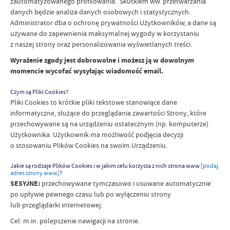
zautomatyzowanego profilowania. Skutkiem ww. przetwarzania
danych będzie analiza danych osobowych i statystycznych.
Administrator dba o ochronę prywatności Użytkowników, a dane są
używane do zapewnienia maksymalnej wygody w korzystaniu
z naszej strony oraz personalizowania wyświetlanych treści.
Wyrażenie zgody jest dobrowolne i możesz ją w dowolnym
momencie wycofać wysyłając wiadomość email.
Czym są Pliki Cookies?
Pliki Cookies to krótkie pliki tekstowe stanowiące dane
informatyczne, służące do przeglądania zawartości Strony, które
przechowywane są na urządzeniu ostatecznym (np. komputerze)
Użytkownika. Użytkownik ma możliwość podjęcia decyzji
o stosowaniu Plików Cookies na swoim Urządzeniu.
Jakie są rodzaje Plików Cookies i w jakim celu korzysta z nich strona www
[podaj
adres strony www]
?
SESYJNE:
przechowywane tymczasowo i usuwane automatycznie
po upływie pewnego czasu lub po wyłączeniu strony
lub przeglądarki internetowej.
Cel: m.in. polepszenie nawigacji na stronie.