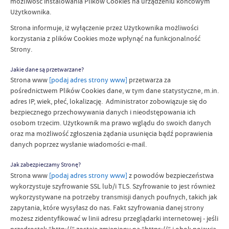
możliwość instalowania Plików Cookies na urządzeniu końcowym
Użytkownika.
Strona informuje, iż wyłączenie przez Użytkownika możliwości
korzystania z plików Cookies może wpłynąć na funkcjonalność
Strony.
Jakie dane są przetwarzane?
Strona www
[podaj adres strony www]
przetwarza za
pośrednictwem Plików Cookies dane, w tym dane statystyczne, m.in.
adres IP, wiek, płeć, lokalizację. Administrator zobowiązuje się do
bezpiecznego przechowywania danych i nieodstępowania ich
osobom trzecim. Użytkownik ma prawo wglądu do swoich danych
oraz ma możliwość zgłoszenia żądania usunięcia bądź poprawienia
danych poprzez wysłanie wiadomości e-mail.
Jak zabezpieczamy Stronę?
Strona www
[podaj adres strony www]
z powodów bezpieczeństwa
wykorzystuje szyfrowanie SSL lub/i TLS. Szyfrowanie to jest również
wykorzystywane na potrzeby transmisji danych poufnych, takich jak
zapytania, które wysyłasz do nas. Fakt szyfrowania danej strony
możesz zidentyfikować w linii adresu przeglądarki internetowej - jeśli
przedrostek “http://” zostaje zmieniony na “https://” i obok pojawia