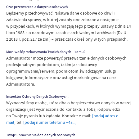
Czas przetwarzania danych osobowych.
Będziemy przechowywać Państwa dane osobowe do chwili
załatwienia sprawy, w której zostały one zebrane a następnie –
w przypadkach, w których wymagają tego przepisy ustawy z dnia 14
lipca 1983 r. o narodowym zasobie archiwalnym i archiwach (Dz.U.
z 2018 r. poz. 217 ze zm.) – przez czas określony w tych przepisach.
Możliwość przekazywania Twoich danych – komu?
Administrator może powierzyć przetwarzanie danych osobowych
profesjonalnym podmiotom, takim jak: dostawcy
oprogramowania/serwera, podmiotom świadczącym usługi
księgowe, informatyczne oraz usługi marketingowe na rzecz
Administratora.
Inspektor Ochrony Danych Osobowych.
Wyznaczyliśmy osobę, która dba o bezpieczeństwo danych w naszej
organizacji i jest wyznaczona do kontaktu z Tobą i odpowiedzi
na Twoje pytania lub żądania. Kontakt: e-mail:
[podaj adres e-
mail]
tel:
[podaj numer telefonu +48...]
Twoje uprawnienia dot. danych osobowych.